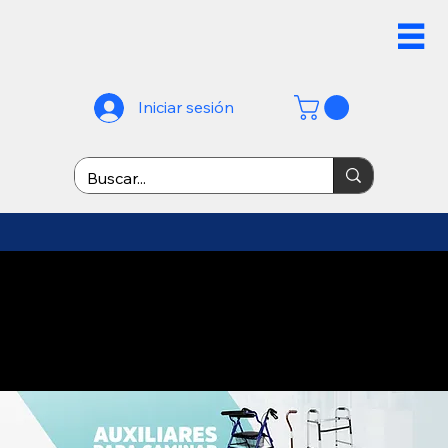
Iniciar sesión
¡ENVÍO GRATIS A PARTIR DE
$899! *No aplicable en
mayoreo* - envíos rápidos
dentro de Monterrey -
envíos nacionales