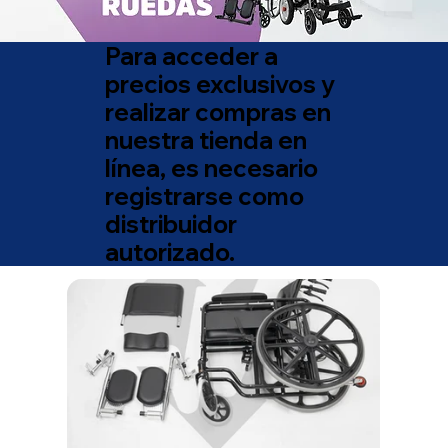
Para acceder a
precios exclusivos y
realizar compras en
nuestra tienda en
línea, es necesario
registrarse como
distribuidor
autorizado.