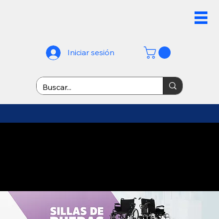
Iniciar sesión
¡ENVÍO GRATIS A PARTIR DE
$899! *No aplicable en
mayoreo* - envíos rápidos
dentro de Monterrey -
envíos nacionales