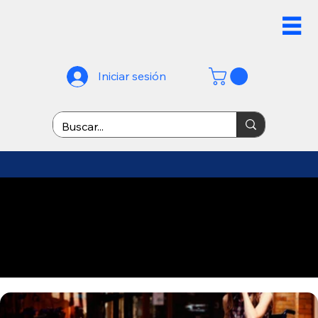
Iniciar sesión
¡ENVÍO GRATIS A PARTIR DE
$899! *No aplicable en
mayoreo* - envíos rápidos
dentro de Monterrey -
envíos nacionales