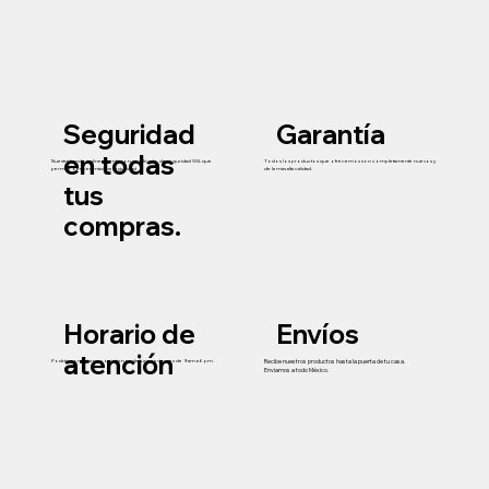
Seguridad
Garantía
en todas
Nuestra tienda online cuenta con certificado de seguridad SSL que
Todos los productos que ofrecemos son completamente nuevos y
permite ofrecer máxima seguridad
de la más alta calidad.
tus
compras.
Horario de
Envíos
atención
Podrás contactarnos o visitarnos de lunes a viernes de 9 am a 6 pm.
Recibe nuestros productos hasta la puerta de tu casa.
Enviamos a todo México.