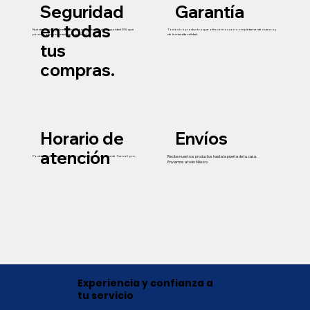
Seguridad
Garantía
en todas
Nuestra tienda online cuenta con certificado de seguridad SSL que
Todos los productos que ofrecemos son completamente nuevos y
permite ofrecer máxima seguridad
de la más alta calidad.
tus
compras.
Horario de
Envíos
atención
Podrás contactarnos o visitarnos de lunes a viernes de 9 am a 6 pm.
Recibe nuestros productos hasta la puerta de tu casa.
Enviamos a todo México.
Experiencia y confianza a
tu servicio